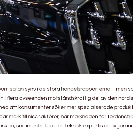
t som sällan syns i de stora handelsrapporterna – men 
ch i flera avseenden motståndskraftig del av den nordi
med att konsumenter söker mer specialiserade produk
par mark till nischaktörer, har marknaden för fordonstil
unskap, sortimentsdjup och teknisk expertis är avgöran