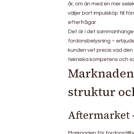
år, om än med en mer sele
väljer bort impulsköp till 
efterfrågar.
Det är i det sammanhanget 
fordonsbelysning – erbjuder
kunden vet precis vad den v
tekniska kompetens och so
Marknaden 
struktur oc
Aftermarket 
Marknaden för fordonstillb