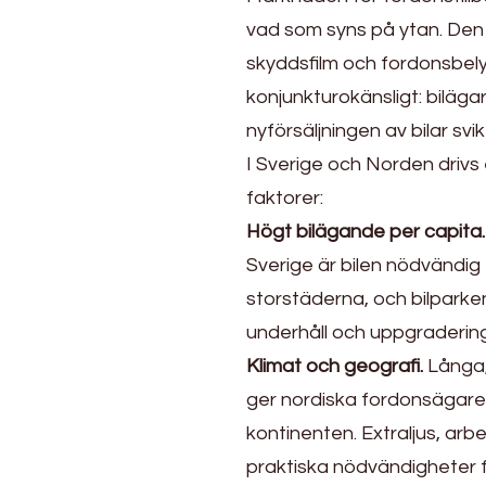
vad som syns på ytan. Den in
skyddsfilm och fordonsbely
konjunkturokänsligt: biläga
nyförsäljningen av bilar svik
I Sverige och Norden drivs 
faktorer:
Högt bilägande per capita.
Sverige är bilen nödvändig 
storstäderna, och bilparken
underhåll och uppgradering
Klimat och geografi.
Långa,
ger nordiska fordonsägare
kontinenten. Extraljus, arb
praktiska nödvändigheter f