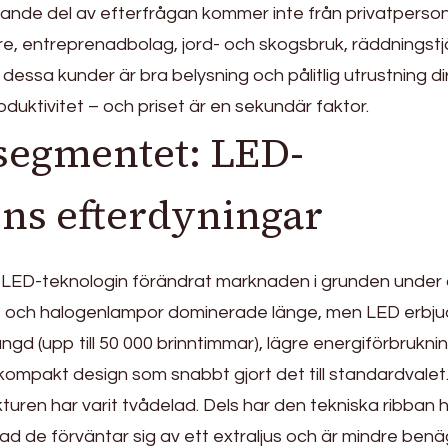
nde del av efterfrågan kommer inte från privatperso
re, entreprenadbolag, jord- och skogsbruk, räddningstj
essa kunder är bra belysning och pålitlig utrustning di
oduktivitet – och priset är en sekundär faktor.
segmentet: LED-
ens efterdyningar
 LED-teknologin förändrat marknaden i grunden under
- och halogenlampor dominerade länge, men LED erbju
ngd (upp till 50 000 brinntimmar), lägre energiförbruknin
kompakt design som snabbt gjort det till standardvalet
uren har varit tvådelad. Dels har den tekniska ribban h
d de förväntar sig av ett extraljus och är mindre ben