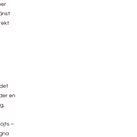
ner
änst
rekt
 det
der en
g,
.
öjts –
ägna