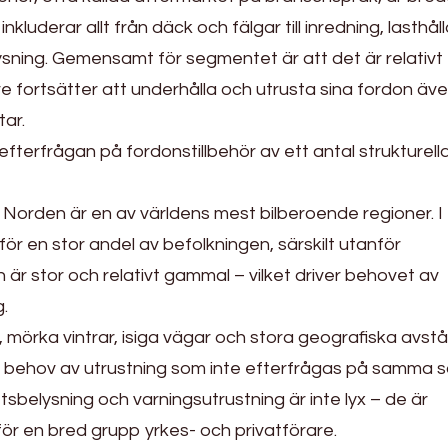
kluderar allt från däck och fälgar till inredning, lasthåll
sning. Gemensamt för segmentet är att det är relativt
re fortsätter att underhålla och utrusta sina fordon äv
tar.
efterfrågan på fordonstillbehör av ett antal strukturell
Norden är en av världens mest bilberoende regioner. I
för en stor andel av befolkningen, särskilt utanför
 är stor och relativt gammal – vilket driver behovet av
.
 mörka vintrar, isiga vägar och stora geografiska avst
 behov av utrustning som inte efterfrågas på samma s
etsbelysning och varningsutrustning är inte lyx – de är
ör en bred grupp yrkes- och privatförare.