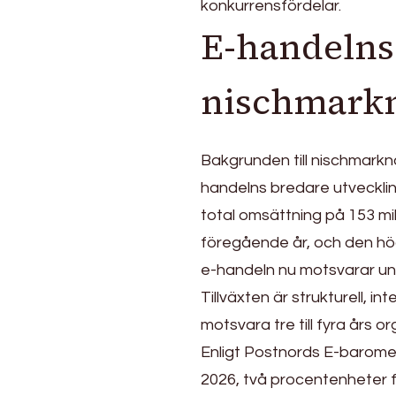
och
konkurrensfördelar.
Norden:
E-handelns
en
marknadsrapport
nischmark
2026
Bakgrunden till nischmarkna
handelns bredare utveckli
total omsättning på 153 mil
föregående år, och den hög
e-handeln nu motsvarar un
Tillväxten är strukturell, 
motsvara tre till fyra års o
Enligt Postnords E-barome
2026, två procentenheter fle