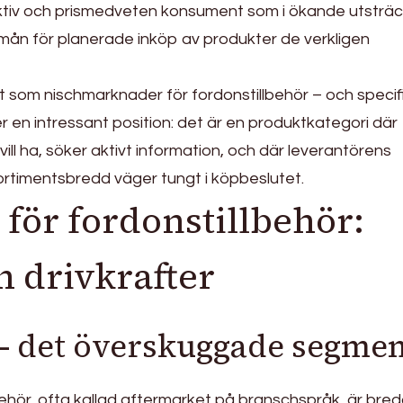
ktiv och prismedveten konsument som i ökande utsträc
förmån för planerade inköp av produkter de verkligen
som nischmarknader för fordonstillbehör – och specif
 en intressant position: det är en produktkategori där
ill ha, söker aktivt information, och där leverantörens
rtimentsbredd väger tungt i köpbeslutet.
för fordonstillbehör:
h drivkrafter
– det överskuggade segmen
ehör, ofta kallad aftermarket på branschspråk, är bre