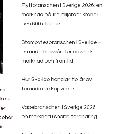
Flyttbranschen i Sverige 2026: en
marknad på tre miljarder kronor
och 600 aktörer
Stambytesbranschen i Sverige –
en underhållsvåg för en stark
marknad och framtid
Hur Sverige handlar: tio år av
förändrade köpvanor
som
ska e-
Vapebranschen i Sverige 2026:
ter
en marknad i snabb förändring
lbehör
de