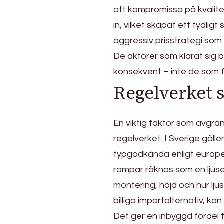
att kompromissa på kvalitet
in, vilket skapat ett tydligt
aggressiv prisstrategi som
De aktörer som klarat sig b
konsekvent – inte de som fö
Regelverket 
En viktig faktor som avgrä
regelverket. I Sverige gälle
typgodkända enligt europe
rampar räknas som en ljusen
montering, höjd och hur lju
billiga importalternativ, ka
Det ger en inbyggd fördel