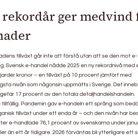
 rekordår ger medvind 
nader
dens tillväxt går inte att förstå utan att se den mot e-
ng. Svensk e-handel nådde 2025 en ny rekordnivå med 
jarder kronor – en tillväxt på 10 procent jämfört med
sta nivån som någonsin uppmätts i Sverige. Det inneb
gefär 17 procent av den totala detaljhandelshandeln.
inte tillfällig. Pandemin gav e-handeln ett språng som b
rganisk tillväxt under ett enda år – och den nivån har bes
ter e-handlade 76,1 procent av svenskarna under janu
r än ett år tidigare. 2026 förväntas bli ytterligare ett 