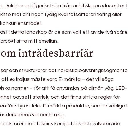
. Dels har en lågprisström från asiatiska producenter 
 skifte mot antingen tydlig kvalitetsdifferentiering eller
 konkurrensmodell.
äst i detta landskap är de som valt ett av de två spår
rsökt sitta mitt emellan.
som inträdesbarriär
nsar och strukturerar det nordiska belysningssegmente
r att extraljus måste vara E-märkta – det vill säga
iska normer – för att få användas på allmän väg. LED-
het oavsett storlek, och det finns strikta regler för
sen får styras. Icke E-märkta produkter, som är vanliga 
n underkännas vid besiktning.
 för aktörer med teknisk kompetens och välkurerade