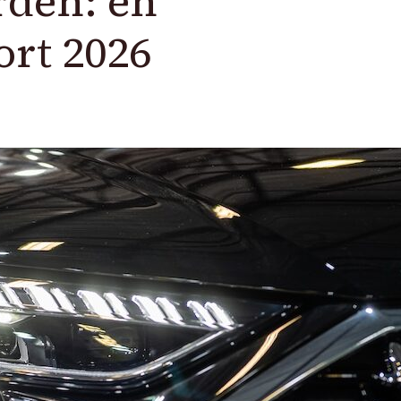
rden: en
rt 2026