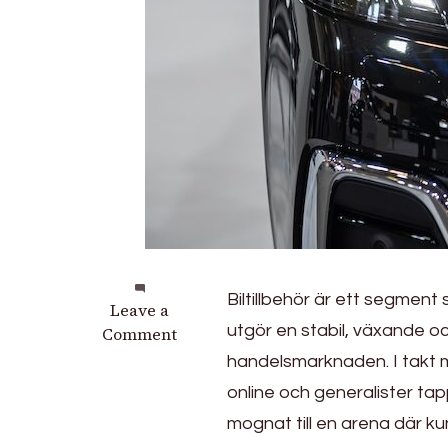
Biltillbehör är ett segmen
on
Leave a
utgör en stabil, växande o
Nischmarknaden
Comment
för
handelsmarknaden. I takt 
biltillbehör
online och generalister tap
i
mognat till en arena där k
Sverige