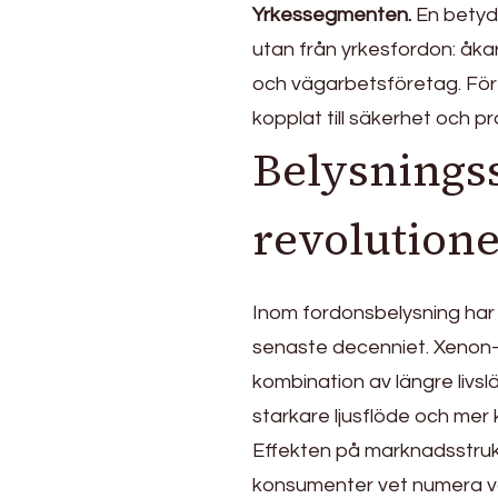
Yrkessegmenten.
En betyda
utan från yrkesfordon: åka
och vägarbetsföretag. För d
kopplat till säkerhet och pr
Belysnings
revolution
Inom fordonsbelysning har
senaste decenniet. Xenon
kombination av längre livslä
starkare ljusflöde och mer 
Effekten på marknadsstrukt
konsumenter vet numera va