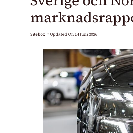
Sverige och No
marknadsrappo
Sitebox
Updated On
14 Juni 2026