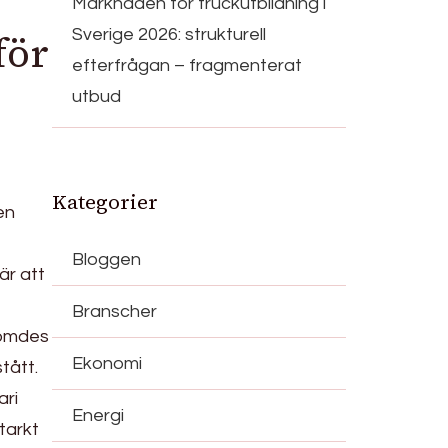
Marknaden för truckutbildning i
Sverige 2026: strukturell
för
efterfrågan – fragmenterat
utbud
Kategorier
en
Bloggen
är att
Branscher
edömdes
Ekonomi
tått.
ari
Energi
starkt