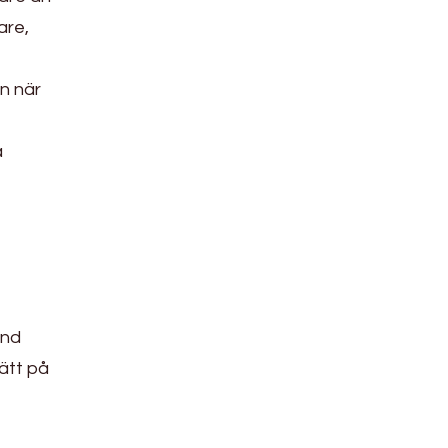
are,
en när
a
ånd
ätt på